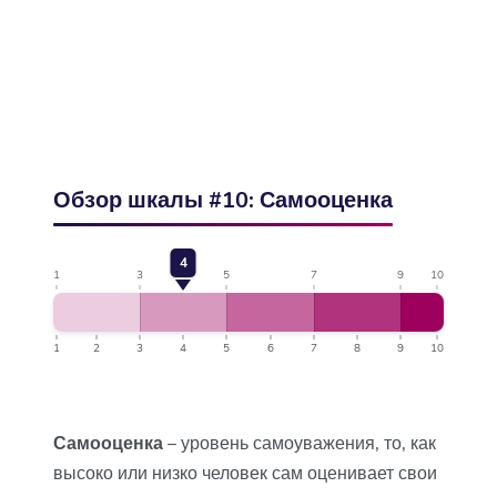
Обзор шкалы #10: Самооценка
4
1
3
5
7
9
10
1
2
3
4
5
6
7
8
9
10
Самооценка
– уровень самоуважения, то, как
высоко или низко человек сам оценивает свои