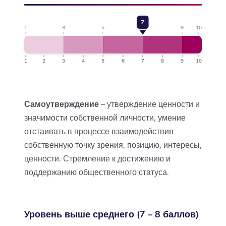
7
1
3
5
7
9
10
1
2
3
4
5
6
7
8
9
10
Самоутверждение
– утверждение ценности и
значимости собственной личности, умение
отстаивать в процессе взаимодействия
собственную точку зрения, позицию, интересы,
ценности. Стремление к достижению и
поддержанию общественного статуса.
Уровень выше среднего (7 – 8 баллов)