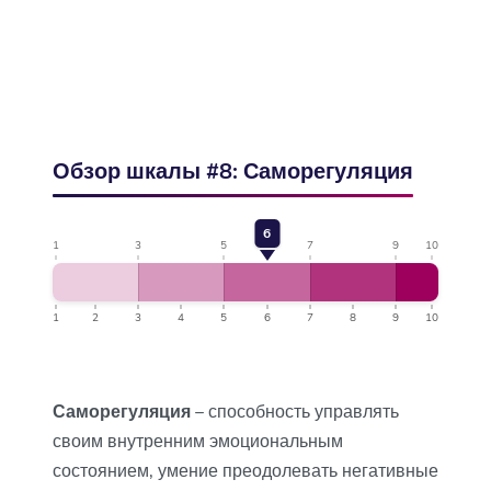
Обзор шкалы #8: Саморегуляция
6
1
3
5
7
9
10
1
2
3
4
5
6
7
8
9
10
Саморегуляция
– способность управлять
своим внутренним эмоциональным
состоянием, умение преодолевать негативные