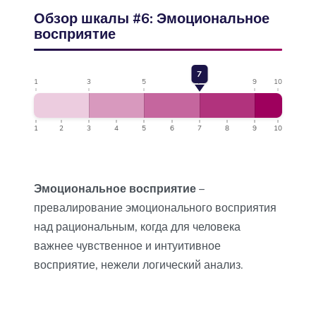
Обзор шкалы #6: Эмоциональное
восприятие
7
1
3
5
7
9
10
1
2
3
4
5
6
7
8
9
10
Эмоциональное восприятие
–
превалирование эмоционального восприятия
над рациональным, когда для человека
важнее чувственное и интуитивное
восприятие, нежели логический анализ.