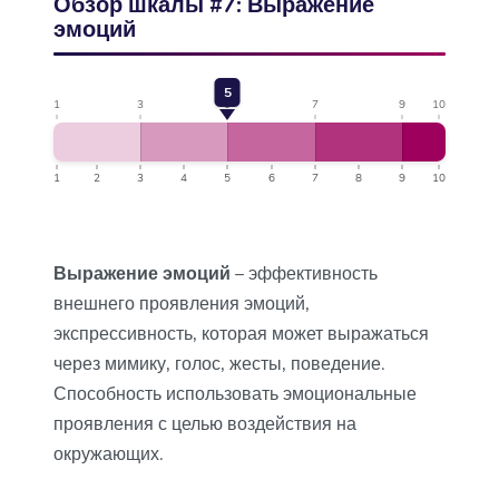
Обзор шкалы #7: Выражение
эмоций
5
1
3
5
7
9
10
1
2
3
4
5
6
7
8
9
10
Выражение эмоций
– эффективность
внешнего проявления эмоций,
экспрессивность, которая может выражаться
через мимику, голос, жесты, поведение.
Способность использовать эмоциональные
проявления с целью воздействия на
окружающих.