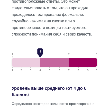
противоположные ответы. Это может
свидетельствовать о том, что он проходил
проходилось тестирование формально,
случайно нажимая на кнопки или о
противоречивости позиции тестируемого,
сложности понимания себя и своих качеств.
4
1
4
7
10
1
2
3
4
5
6
7
8
9
10
Уровень выше среднего (от 4 до 6
баллов)
Определено некоторое количество противоречий в